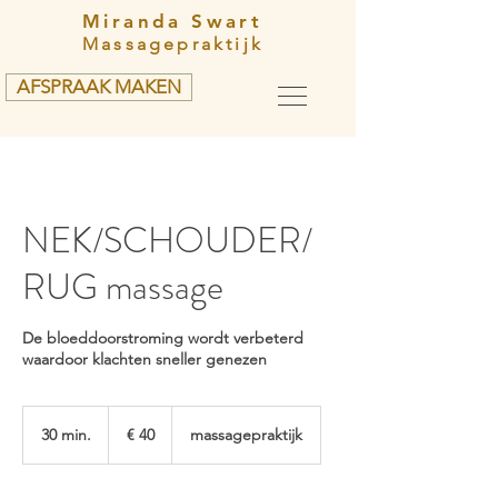
Miranda Swart
Massagepraktijk
AFSPRAAK MAKEN
NEK/SCHOUDER/
RUG massage
De bloeddoorstroming wordt verbeterd
waardoor klachten sneller genezen
40
euro
30 min.
3
€ 40
massagepraktijk
0
m