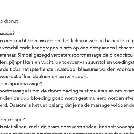
de dienst
assage?
s een krachtige massage om het lichaam weer in balans te krijge
n verschillende handgrepen plaats op een ontspannen lichaam
fenaar. Simpel gezegd verbetert sportmassage de bloedcircula
ffen, pijnprikkels en vocht, de toevoer van zuurstof en voedings
dert dus het spierherstel, waardoor blessures worden voorko
 weer actief kan deelnemen aan zijn sport.
n een sportmassage?
portmassage is om de doorbloeding te stimuleren en om overb
Indien de doorbloeding goed wordt gestimuleerd worden afvalst
erd. Daarom is het van belang dat je na de massage voldoende 
ortmassage?
s niet alleen, zoals de naam doet vermoeden, bedoelt voor spor
voor niet sporters omdat deze een ontspannende werking op h