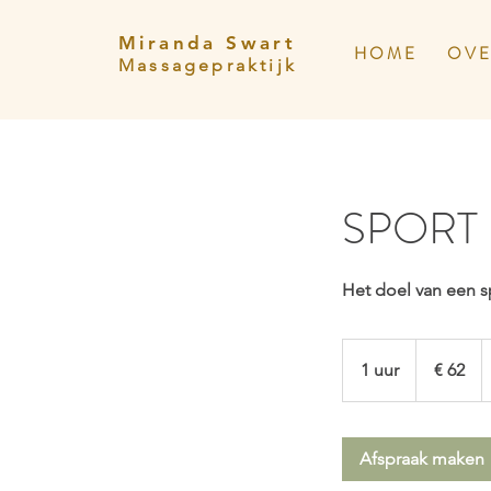
Miranda Swart
H O M E
O V E
Massagepraktijk
SPORT 
Het doel van een s
62
euro
1 uur
1
€ 62
u
u
Afspraak maken