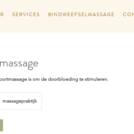
 R
S E R V I C E S
B I N D W E E F S E L M A S S A G E
C O N
massage
portmassage is om de doorbloeding te stimuleren.
massagepraktijk