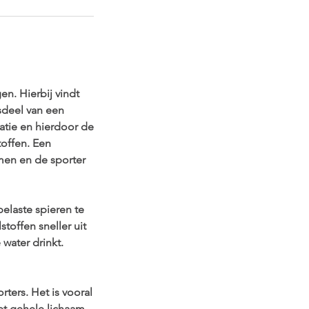
n. Hierbij vindt
sdeel van een
tie en hierdoor de
toffen. Een
men en de sporter
elaste spieren te
offen sneller uit
water drinkt.
ters. Het is vooral
et gehele lichaam