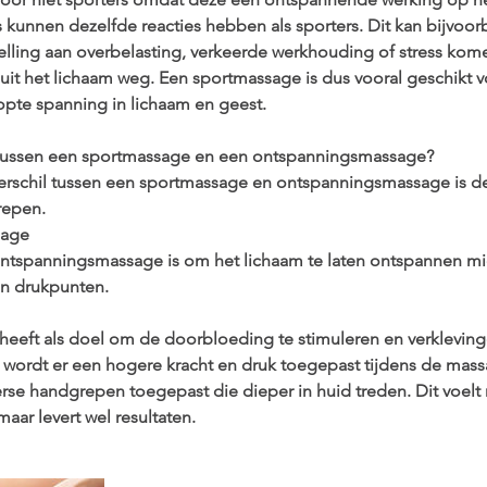
rs kunnen dezelfde reacties hebben als sporters. Dit kan bijvoo
elling aan overbelasting, verkeerde werkhouding of stress komen
 uit het lichaam weg. Een sportmassage is dus vooral geschikt
pte spanning in lichaam en geest.
l tussen een sportmassage en een ontspanningsmassage?
verschil tussen een sportmassage en ontspanningsmassage is d
repen.
sage
ontspanningsmassage is om het lichaam te laten ontspannen m
en drukpunten.
eeft als doel om de doorbloeding te stimuleren en verkleving
 wordt er een hogere kracht en druk toegepast tijdens de mass
se handgrepen toegepast die dieper in huid treden. Dit voelt ni