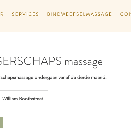
 R
S E R V I C E S
B I N D W E E F S E L M A S S A G E
C O N
ERSCHAPS massage
rschapsmassage ondergaan vanaf de derde maand.
William Boothstraat