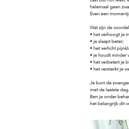
helemaal geen zwan
Even een momentje 
Wat zijn de voord
• het verhoogt je 
• je slaapt beter;
• het verlicht pijnk
• je houdt minder v
• het verbetert je b
• het versterkt je w
Je kunt de zwange
met de laatste dag
Ben je onder behand
het belangrijk dit