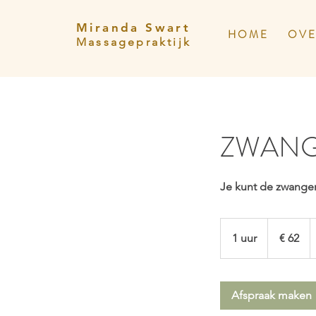
Miranda Swart
H O M E
O V E
Massagepraktijk
ZWANG
Je kunt de zwange
62
euro
1 uur
1
€ 62
u
u
Afspraak maken