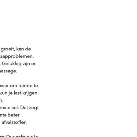
 groeit, kan de
 slaapproblemen,
Gelukkig zijn er
massage.
sser om ruimte te
n je last krijgen
n.
nstelsel. Dat zegt
nta beter
afvalstoffen
. Dus zelfs als je