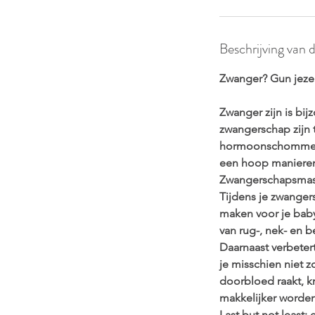
Beschrijving van 
Zwanger? Gun jeze
Zwanger zijn is bij
zwangerschap zijn 
hormoonschommeling
een hoop manieren
Zwangerschapsmass
Tijdens je zwanger
maken voor je baby
van rug-, nek- en 
Daarnaast verbeter
je misschien niet z
doorbloed raakt, k
makkelijker worde
Last but not least: