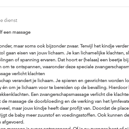
de dienst
lf een massage
zonder, maar soms ook bijzonder zwaar. Terwijl het kindje verder
tol gaan eisen van jouw lichaam. Je kan lichamelijke klachten,
en of spanning ervaren. Dat hoort er (helaas) een beetje bij. 
 om te ontspannen, waaronder deze speciale zwangerschaps
age verlicht klachten
schap verandert je lichaam. Je spieren en gewrichten worden lo
 én om je lichaam voor te bereiden op de bevalling. Hierdoor ku
bekkenklachten. Een zwangerschapsmassage verlicht die klachte
t de massage de doorbloeding en de werking van het lymfevate
oveel, maar jouw kindje heeft daar profijt van. Doordat de place
rijgt de baby meer zuurstof en voedingsstoffen. Ook kunnen de 
n afgevoerd.
 een massage is super ontspannend. Of je nu zwanger bent of niet